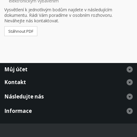
elektronickým vybavením
Vysvětlení k jednotlivým bodům najdete v následujícím
dokumentu.
Rádi Vám poradíme v osobním rozhovoru.
Neváhejte nás kontaktovat.
Stáhnout PDF
Můj účet
Kontakt
Následujte nás
Informace