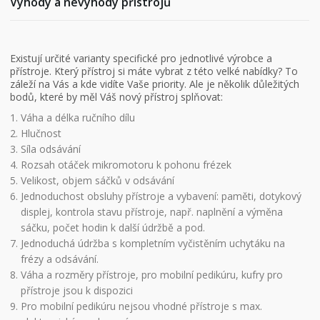
Výhody a nevýhody přístrojů
Existují určité varianty specifické pro jednotlivé výrobce a
přístroje. Který přístroj si máte vybrat z této velké nabídky? To
záleží na Vás a kde vidíte Vaše priority. Ale je několik důležitých
bodů, které by měl Váš nový přístroj splňovat:
Váha a délka ručního dílu
Hlučnost
Síla odsávání
Rozsah otáček mikromotoru k pohonu frézek
Velikost, objem sáčků v odsávání
Jednoduchost obsluhy přístroje a vybavení: paměti, dotykový
displej, kontrola stavu přístroje, např. naplnění a výměna
sáčku, počet hodin k další údržbě a pod.
Jednoduchá údržba s kompletním vyčistěním uchytáku na
frézy a odsávání.
Váha a rozměry přístroje, pro mobilní pedikúru, kufry pro
přístroje jsou k dispozici
Pro mobilní pedikúru nejsou vhodné přístroje s max.